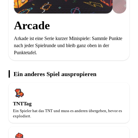
Arcade
Arkade ist eine Serie kurzer Minispiele: Sammle Punkte
nach jeder Spielrunde und bleib ganz oben in der
Punktetafel.
Ein anderes Spiel auspropieren
TNTTag
Ein Spieler hat das TNT und muss es anderen übergeben, bevor es
explodiert.