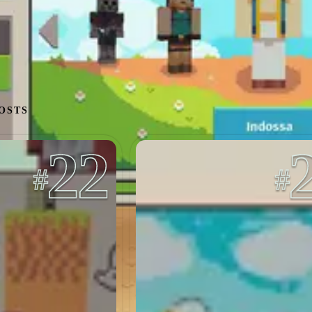
OSTS
22
03 / 04