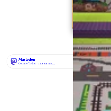
encore !
02 / 04
Apparences
Personnalisez votre ap
disponibles par défaut
Mastodon
en relevant des défis !
↗
Comme Twitter, mais en mieux