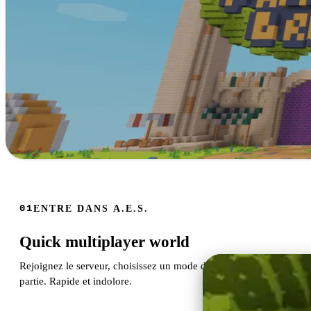
ARCADE EMULAT
A.E
ENTRE DANS A.E.S.
01
Quick multiplayer world
Rejoignez le serveur, choisissez un mode de jeu, et faites une
Mini-jeux divertissants sur Luanti. Rejoignez le 
partie. Rapide et indolore.
JOUER MAINT