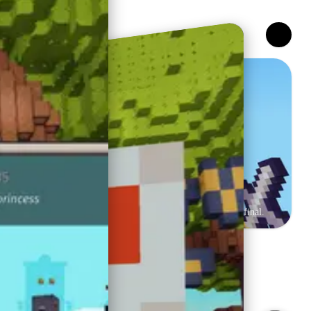
Skywars
Récolte des ressources, construis, et survis jusqu'au combat final.