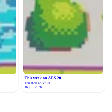
This week on AES 20
You shall not enter
16 juil. 2026