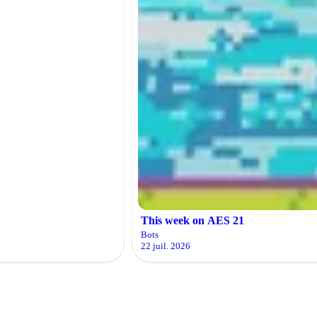
This week on AES 21
Bots
22 juil. 2026