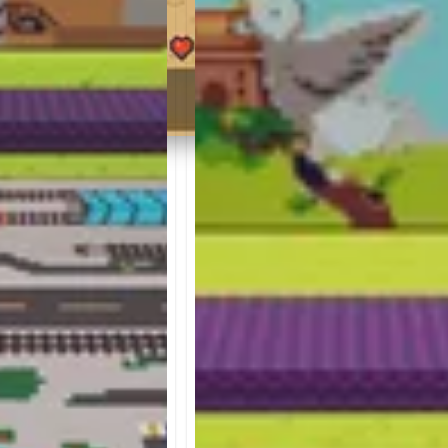
Rejoignez un groupe
Utilisez la commande /party pour créer un
groupe et inviter vos amis à jouer avec vous !
parence avec 6 costumes
 et débloquez de nouveaux