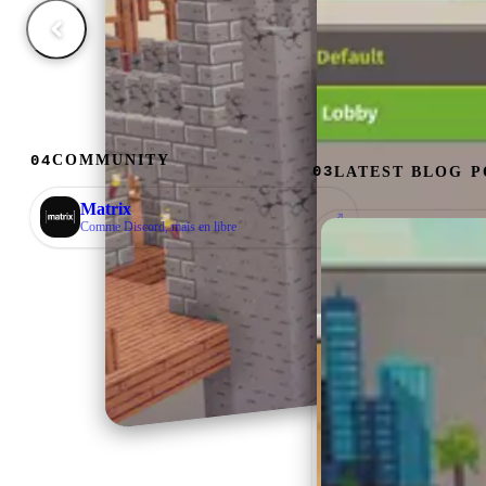
COMMUNITY
04
LATEST BLOG P
03
Matrix
↗
comme Discord, mais en libre
01 / 04
Plusieurs minijeux
Dans AES vous pouvez vous lancer dans plein de
minijeux avec vos amis : Murder, Skywars,
Block League, Fantasy Brawl, Arcade et plus