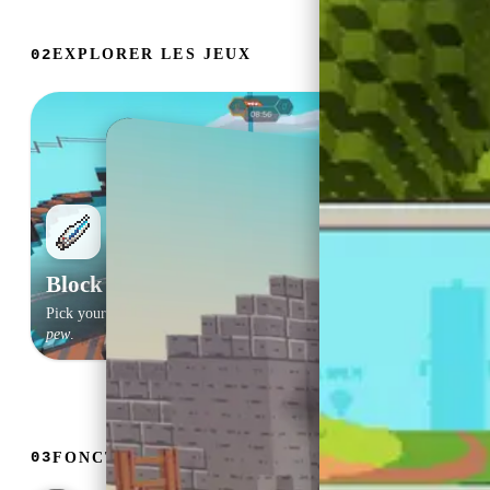
EXPLORER LES JEUX
02
Block League
Pick your weapons and abilities, join the match, and score with
pew-
pew
.
FONCTIONNALITÉS
03