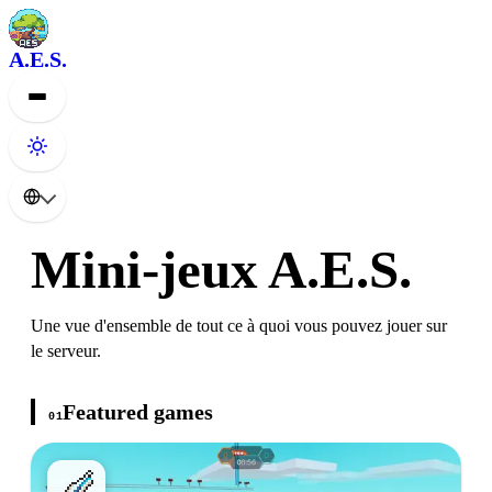
A.E.S.
Mini-jeux A.E.S.
Une vue d'ensemble de tout ce à quoi vous pouvez jouer sur
le serveur.
Featured games
01