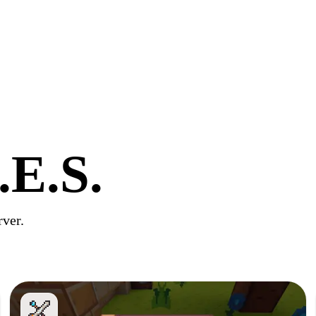
.E.S.
rver.