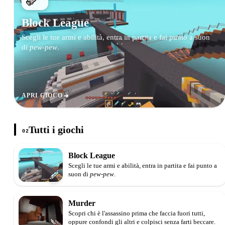
Block League
Scegli le tue armi e abilità, entra in partita e fai punto a suon
di
pew-pew
.
APRI GIOCO
Tutti i giochi
02
Block League
Scegli le tue armi e abilità, entra in partita e fai punto a
suon di
pew-pew
.
Murder
Scopri chi è l'assassino prima che faccia fuori tutti,
oppure confondi gli altri e colpisci senza farti beccare.