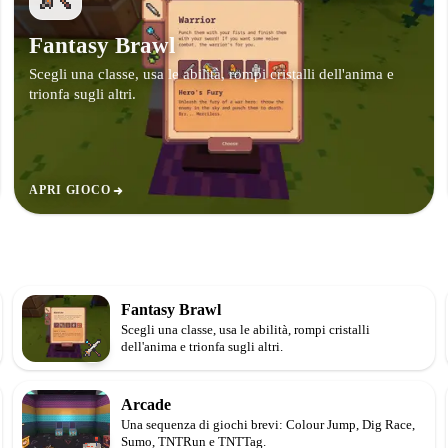
Fantasy Brawl
Scegli una classe, usa le abilità, rompi cristalli dell'anima e
trionfa sugli altri.
APRI GIOCO
Fantasy Brawl
Scegli una classe, usa le abilità, rompi cristalli
dell'anima e trionfa sugli altri.
Arcade
Una sequenza di giochi brevi: Colour Jump, Dig Race,
Sumo, TNTRun e TNTTag.