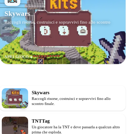
Skywars
Raccogli risorse, costruisci e sopravvivi fino allo scontro
finale.
APRI GIOCO
Skywars
Raccogli risorse, costruisci e sopravvivi fino allo
scontro finale.
TNTTag
Un giocatore ha la TNT e deve passarla a qualcun altro
prima che esploda.