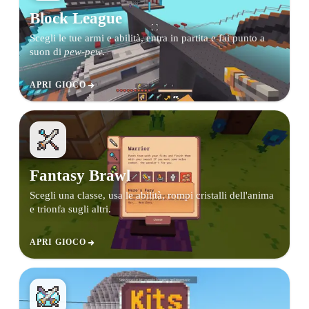
Block League
Scegli le tue armi e abilità, entra in partita e fai punto a
suon di
pew-pew
.
APRI GIOCO
Fantasy Brawl
Scegli una classe, usa le abilità, rompi cristalli dell'anima
e trionfa sugli altri.
APRI GIOCO