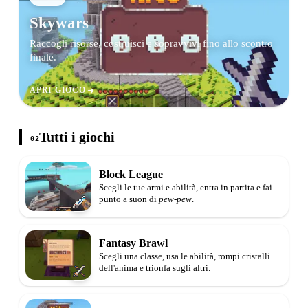
Skywars
Raccogli risorse, costruisci e sopravvivi fino allo scontro
finale.
APRI GIOCO
Tutti i giochi
02
Block League
Scegli le tue armi e abilità, entra in partita e fai
punto a suon di
pew-pew
.
Fantasy Brawl
Scegli una classe, usa le abilità, rompi cristalli
dell'anima e trionfa sugli altri.