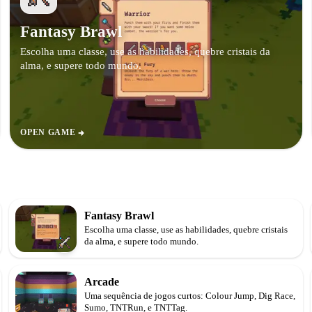
Fantasy Brawl
Escolha uma classe, use as habilidades, quebre cristais da
alma, e supere todo mundo.
OPEN GAME
Fantasy Brawl
Escolha uma classe, use as habilidades, quebre cristais
da alma, e supere todo mundo.
Arcade
Uma sequência de jogos curtos: Colour Jump, Dig Race,
Sumo, TNTRun, e TNTTag.